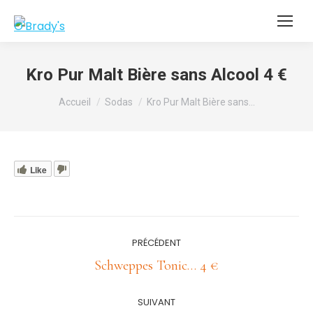
Kro Pur Malt Bière sans Alcool 4 €
Vous êtes ici :
Accueil
Sodas
Kro Pur Malt Bière sans…
Like
Navigation
PRÉCÉDENT
article
Article
Schweppes Tonic… 4 €
précédent
:
SUIVANT