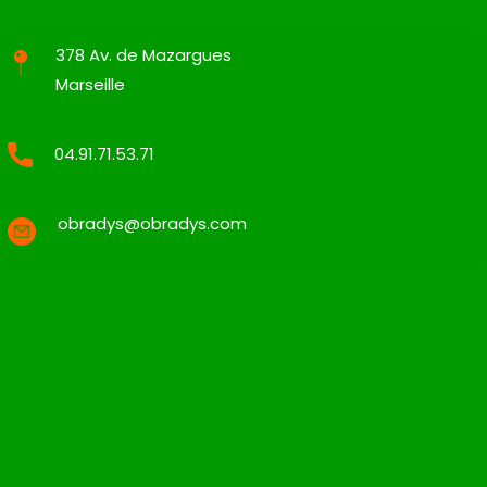
378 Av. de Mazargues
Marseille
04.91.71.53.71
obradys@obradys.com