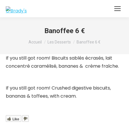
Banoffee 6 €
Vous êtes ici :
Accueil
Les Desserts
Banoffee 6 €
If you still got room! Biscuits sablés écrasés, lait
concentré caramélisé, bananes & crème fraîche.
If you still got room! Crushed digestive biscuits,
bananas & toffees, with cream.
Like