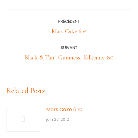
Navigation
PRÉCÉDENT
article
Article
Mars Cake 6 €
précédent
:
SUIVANT
Article
Black & Tan : Guinness, Kilkenny. 8€
suivant
:
Related Posts
Mars Cake 6 €
juin 27, 2012