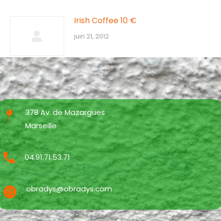
Irish Coffee 10 €
juin 21, 2012
378 Av. de Mazargues
Marseille
04.91.71.53.71
obradys@obradys.com