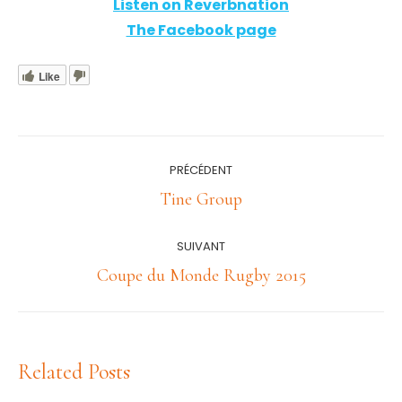
Listen on Reverbnation
The Facebook page
Like
Navigation
PRÉCÉDENT
article
Article
Tine Group
précédent
:
SUIVANT
Article
Coupe du Monde Rugby 2015
suivant
:
Related Posts