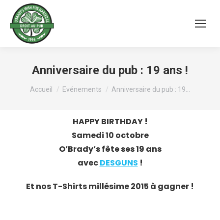
Anniversaire du pub : 19 ans !
Vous êtes ici :
Accueil
Evénements
Anniversaire du pub : 19…
HAPPY BIRTHDAY !
Samedi 10 octobre
O’Brady’s fête ses 19 ans
avec
DESGUNS
!
Et nos T-Shirts millésime 2015 à gagner !