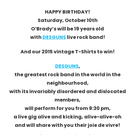
HAPPY BIRTHDAY!
Saturday, October 10th
O’Brady’s will be 19 years old
with
DESGUNS
live rock band!
And our 2015 vintage T-Shirts to win!
DESGUNS
,
the greatest rock band in the world in the
neighbourhood,
with its invariably disordered and dislocated
members,
will perform for you from 9:30 pm,
a live gig alive and kicking, alive-alive-oh
and will share with you their joie de vivre!