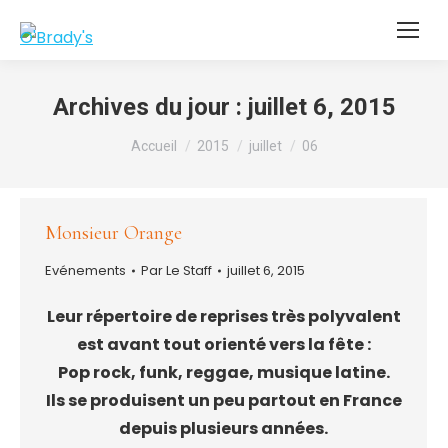
Archives du jour :
juillet 6, 2015
Vous êtes ici :
Accueil
2015
juillet
06
Monsieur Orange
Evénements
Par
Le Staff
juillet 6, 2015
Leur répertoire de reprises très polyvalent
est avant tout orienté vers la fête :
Pop rock, funk, reggae, musique latine.
Ils se produisent un peu partout en France
depuis plusieurs années.