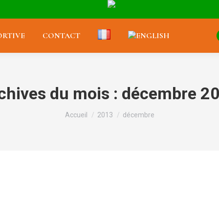
RTIVE
CONTACT
chives du mois :
décembre 2
Vous êtes ici :
Accueil
2013
décembre