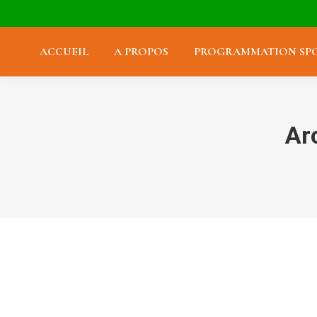
ACCUEIL
A PROPOS
PROGRAMMATION SPO
Ar
Anniversaire du pub : 17 ans !