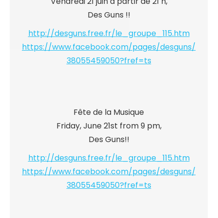
Vendredi 21 juin à partir de 21 h,
Des Guns !!
http://desguns.free.fr/
le_groupe_115.htm
https://www.facebook.com/
pages/desguns/
38055459050?fref=ts
Fête de la Musique
Friday, June 21st from 9 pm,
Des Guns!!
http://desguns.free.fr/
le_groupe_115.htm
https://www.facebook.com/
pages/desguns/
38055459050?fref=ts