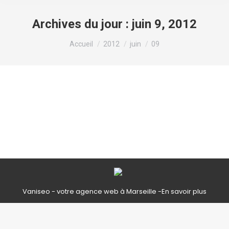
Archives du jour :
juin 9, 2012
Vous êtes ici :
Accueil
2012
juin
09
Limonade 4 €
Sodas
Par
Le Staff
juin 9, 2012
…
Vaniseo - votre agence web à Marseille -
En savoir plus