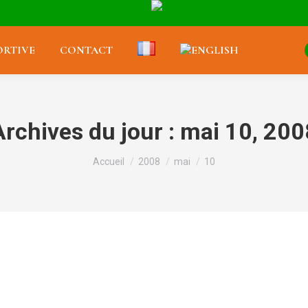
RTIVE
CONTACT
Archives du jour :
mai 10, 200
Vous êtes ici :
Accueil
2008
mai
10