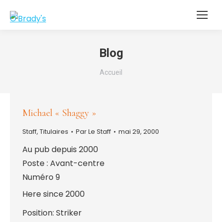
Blog
Vous êtes ici :
Accueil
Michael « Shaggy »
Staff
,
Titulaires
Par
Le Staff
mai 29, 2000
Au pub depuis 2000
Poste : Avant-centre
Numéro 9
Here since 2000
Position: Striker